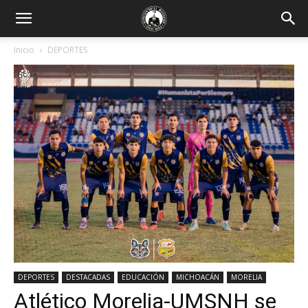
Inicio
DEPORTES
DEPORTES
DESTACADAS
EDUCACIÓN
MICHOACÁN
MORELIA
Atlético Morelia-UMSNH se