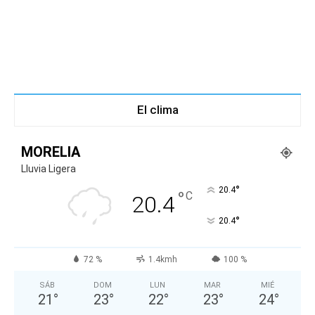
El clima
MORELIA
Lluvia Ligera
°
20.4
°
C
20.4
°
20.4
72 %
1.4kmh
100 %
SÁB
DOM
LUN
MAR
MIÉ
21
°
23
°
22
°
23
°
24
°