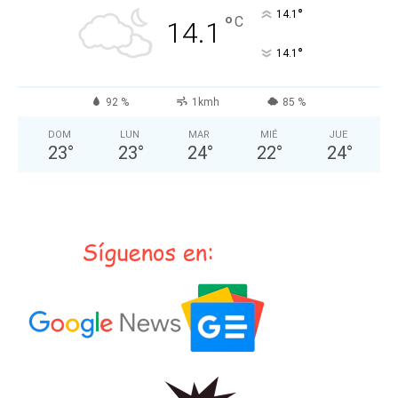
°
14.1
°
C
14.1
°
14.1
92 %
1kmh
85 %
DOM
LUN
MAR
MIÉ
JUE
23
°
23
°
24
°
22
°
24
°