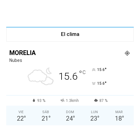
El clima
MORELIA
Nubes
°
15.6
°
C
15.6
°
15.6
93 %
1.3kmh
87 %
VIE
SÁB
DOM
LUN
MAR
22
°
21
°
24
°
23
°
18
°